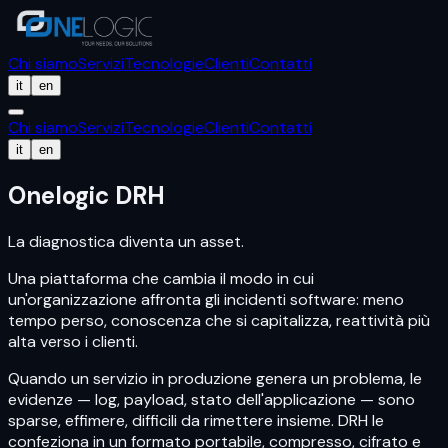
Chi siamo
Servizi
Tecnologie
Clienti
Contatti
it
en
Chi siamo
Servizi
Tecnologie
Clienti
Contatti
it
en
Onelogic DRH
La diagnostica diventa un asset.
Una piattaforma che cambia il modo in cui
un'organizzazione affronta gli incidenti software: meno
tempo perso, conoscenza che si capitalizza, reattività più
alta verso i clienti.
Quando un servizio in produzione genera un problema, le
evidenze — log, payload, stato dell'applicazione — sono
sparse, effimere, difficili da rimettere insieme. DRH le
confeziona in un formato portabile, compresso, cifrato e