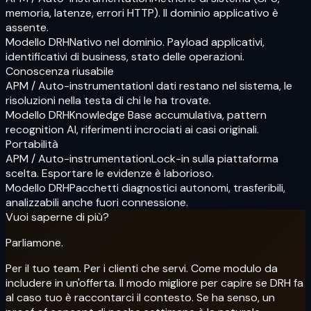
memoria, latenze, errori HTTP). Il dominio applicativo è
assente.
Modello DRH
Nativo nel dominio. Payload applicativi,
identificativi di business, stato delle operazioni.
Conoscenza riusabile
APM / Auto-instrumentation
I dati restano nel sistema, le
risoluzioni nella testa di chi le ha trovate.
Modello DRH
Knowledge Base accumulativa, pattern
recognition AI, riferimenti incrociati ai casi originali.
Portabilità
APM / Auto-instrumentation
Lock-in sulla piattaforma
scelta. Esportare le evidenze è laborioso.
Modello DRH
Pacchetti diagnostici autonomi, trasferibili,
analizzabili anche fuori connessione.
Vuoi saperne di più?
Parliamone.
Per il tuo team. Per i clienti che servi. Come modulo da
includere in un'offerta. Il modo migliore per capire se DRH fa
al caso tuo è raccontarci il contesto. Se ha senso, un