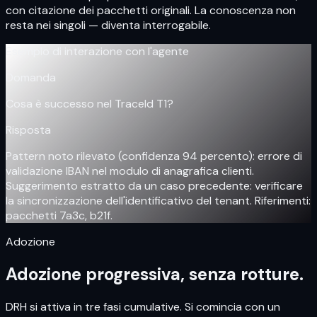
con citazione dei pacchetti originali. La conoscenza non
resta nei singoli — diventa interrogabile.
Esempio di interazione con l'agente
Domanda
Cosa è successo nel TraceId T1?
Risposta
Pattern noto rilevato (confidenza 94 percento): errore di
validazione IBAN nel modulo di anagrafica clienti.
Suggerimento estratto da un caso precedente: verificare
la sincronizzazione dell'identificativo del tenant. Riferimenti:
pacchetti 7a3c, b21f.
Adozione
Adozione progressiva, senza rotture.
DRH si attiva in tre fasi cumulative. Si comincia con un