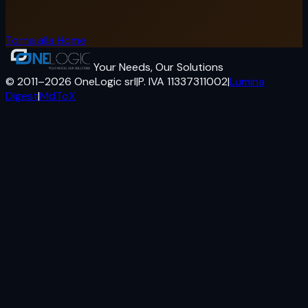
Torna alla Home
Your Needs, Our Solutions
© 2011–2026 OneLogic srl
|
P. IVA 11337311002
|
Lumina
Digest
|
MdToX